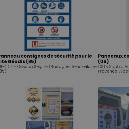
Panneau consignes de sécurité pour le
Panneaux co
site Géodis (35)
(06)
EODIS - Cesson Seigné (
Bretagne
,
Ile-et-vilaine
CSTB Sophia Ant
35
)
Provence-Alpe