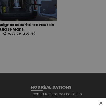
signes sécurité travaux en
tila Le Mans
- 72
,
Pays de la Loire
)
NOS RÉALISATIONS
Panneaux plans de circulation
Panneaux EPI et sécurité
×