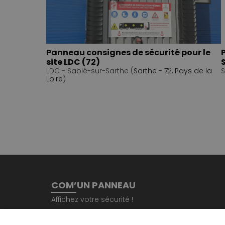
Panneau consignes de sécurité pour le
site LDC (72)
LDC - Sablé-sur-Sarthe (
Sarthe - 72
,
Pays de la
S
Loire
)
COM’UN PANNEAU
Affichez votre sécurité !
Immeuble le Trèfle, 34 place de la Gare 53000 L