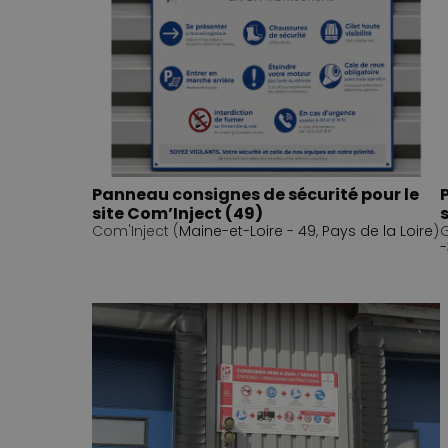
Panneau consignes de sécurité pour le
site Com’Inject (49)
Com'Inject (
Maine-et-Loire - 49
,
Pays de la Loire
)
G
-