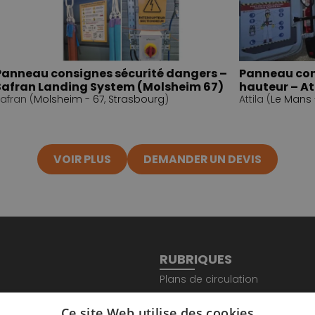
Panneau consignes sécurité dangers –
Panneau con
Safran Landing System (Molsheim 67)
hauteur – At
afran (
Molsheim - 67
,
Strasbourg
)
Attila (
Le Mans 
VOIR PLUS
DEMANDER UN DEVIS
RUBRIQUES
Plans de circulation
AVAL
Totem sécurité
Ce site Web utilise des cookies