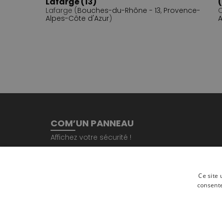
Lafarge (13)
(
Lafarge (
Bouches-du-Rhône - 13
,
Provence-
C
Alpes-Côte d'Azur
)
A
COM’UN PANNEAU
Affichez votre sécurité !
Immeuble le Trèfle, 34 place de la Gare 53000 L
02 43 53 80 44
contact@com-un-panneau.com
Ce site 
consente
Découvrez l'agence
StudioV3