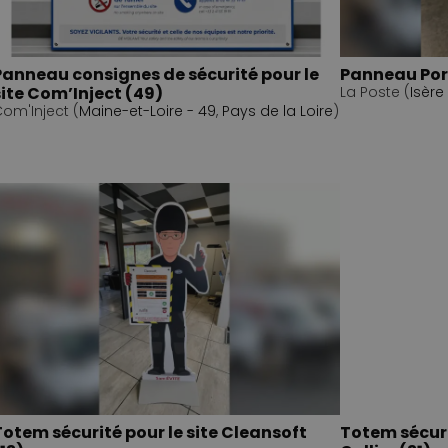
Panneau consignes de sécurité pour le
Panneau Port
site Com’Inject (49)
La Poste (
Isère
om'Inject (
Maine-et-Loire - 49
,
Pays de la Loire
)
Totem sécurité pour le site Cleansoft
Totem sécuri