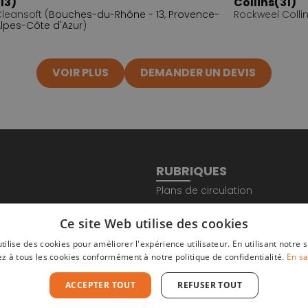
13)
Collins(31)
leansoft (
Bouches-du-Rhône - 13
,
Provence-
Rockweel Collin
lpes-Côte d'Azur
)
VOIR PLUS
DEMANDER UN DEVIS
RUBRIQUES
Plans de circulation
AVAL
Totem sécurité
Ce site Web utilise des cookies
Nos Réalisations
Qui sommes-nous ?
utilise des cookies pour améliorer l'expérience utilisateur. En utilisant notre s
z à tous les cookies conformément à notre politique de confidentialité.
En sa
Contact
ACCEPTER TOUT
REFUSER TOUT