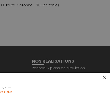
s (
Haute-Garonne - 31
,
Occitanie
)
NOS RÉALISATIONS
Panneaux plans de circulation
Panneaux EPI et sécurité
×
Panneaux indicateurs Lean
Panneaux de tri déchets
ite, vous
voir plus
Panneaux clubs