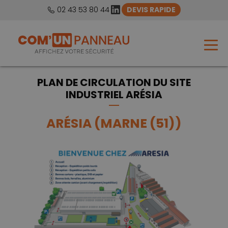
LinkedIn
02 43 53 80 44
DEVIS RAPIDE
PLAN DE CIRCULATION DU SITE
INDUSTRIEL ARÉSIA
ARÉSIA (MARNE (51))