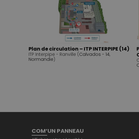
Plan de circulation – ITP INTERPIPE (14)
ITP Interpipe - Ranville (
Calvados - 14
,
Normandie
)
C
O
COM’UN PANNEAU