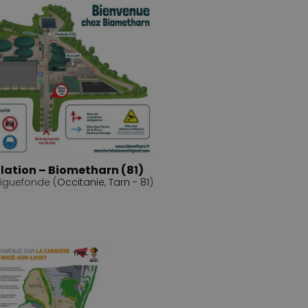
ulation – Biometharn (81)
iguefonde (
Occitanie
,
Tarn - 81
)