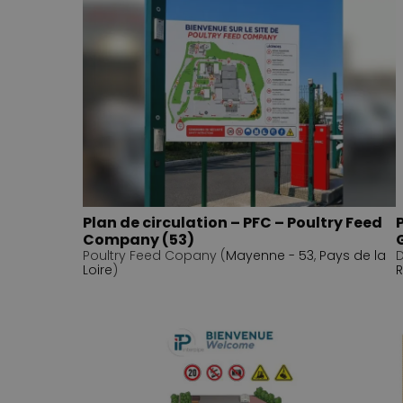
Plan de circulation – PFC – Poultry Feed
Company (53)
Poultry Feed Copany (
Mayenne - 53
,
Pays de la
D
Loire
)
R