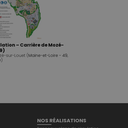
ulation – Carrière de Mozé-
9)
zé-sur-Louet (
Maine-et-Loire - 49
,
e
)
NOS RÉALISATIONS