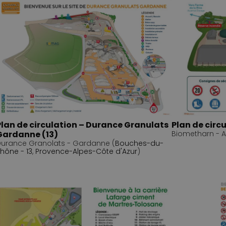
Plan de circulation – Durance Granulats
Plan de circ
Gardanne (13)
Biometharn - A
urance Granolats - Gardanne (
Bouches-du-
hône - 13
,
Provence-Alpes-Côte d'Azur
)