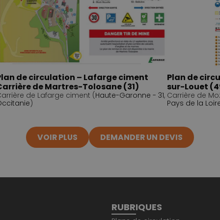
Plan de circulation – Lafarge ciment
Plan de circ
Carrière de Martres-Tolosane (31)
sur-Louet (4
arrière de Lafarge ciment (
Haute-Garonne - 31
,
Carrière de Mo
ccitanie
)
Pays de la Loir
VOIR PLUS
DEMANDER UN DEVIS
RUBRIQUES