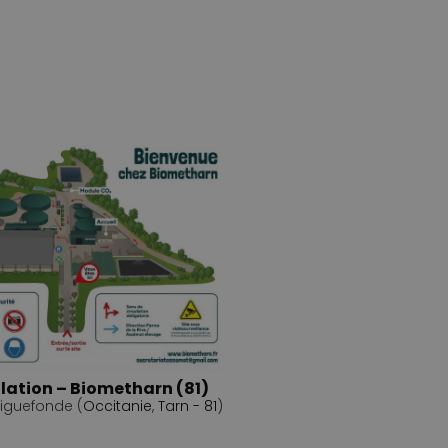
ulation – Biometharn (81)
iguefonde (
Occitanie
,
Tarn - 81
)