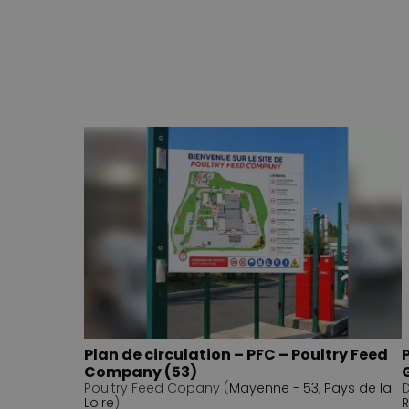
Plan de circulation – PFC – Poultry Feed
Company (53)
Poultry Feed Copany (
Mayenne - 53
,
Pays de la
D
Loire
)
R