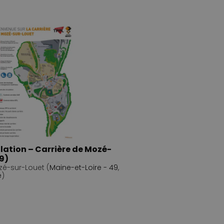
ulation – Carrière de Mozé-
9)
zé-sur-Louet (
Maine-et-Loire - 49
,
e
)