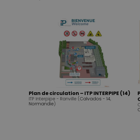
Plan de circulation – ITP INTERPIPE (14)
ITP Interpipe - Ranville (
Calvados - 14
,
Normandie
)
C
O