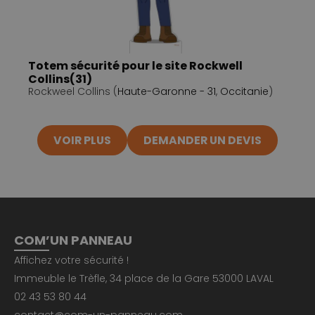
Totem sécurité pour le site Rockwell
Collins(31)
Rockweel Collins (
Haute-Garonne - 31
,
Occitanie
)
VOIR PLUS
DEMANDER UN DEVIS
COM’UN PANNEAU
Affichez votre sécurité !
Immeuble le Trèfle, 34 place de la Gare 53000 LAVAL
02 43 53 80 44