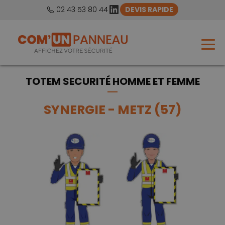
LinkedIn
02 43 53 80 44
DEVIS RAPIDE
TOTEM SECURITÉ HOMME ET FEMME
SYNERGIE - METZ (57)