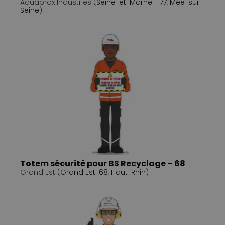
Aquaprox Industries (
Seine-et-Marne - 77
,
Mée-sur-
Seine
)
Totem sécurité pour BS Recyclage – 68
Grand Est (
Grand Est-68
,
Haut-Rhin
)