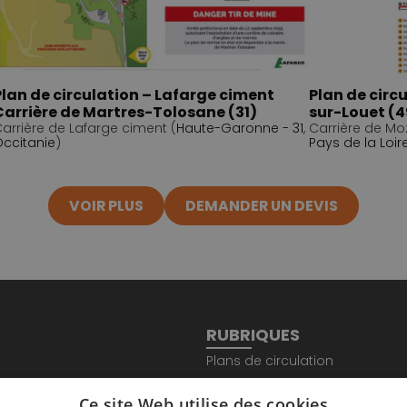
Plan de circulation – Lafarge ciment
Plan de circ
Carrière de Martres-Tolosane (31)
sur-Louet (4
arrière de Lafarge ciment (
Haute-Garonne - 31
,
Carrière de Mo
ccitanie
)
Pays de la Loir
VOIR PLUS
DEMANDER UN DEVIS
RUBRIQUES
Plans de circulation
AVAL
Totem sécurité
Ce site Web utilise des cookies