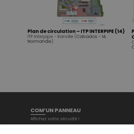
Plan de circulation – ITP INTERPIPE (14)
ITP Interpipe - Ranville (
Calvados - 14
,
Normandie
)
C
O
COM’UN PANNEAU
Affichez votre sécurité !
Immeuble le Trèfle, 34 place de la Gare 53000 L