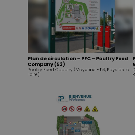
Plan de circulation – PFC – Poultry Feed
Company (53)
Poultry Feed Copany (
Mayenne - 53
,
Pays de la
D
Loire
)
R