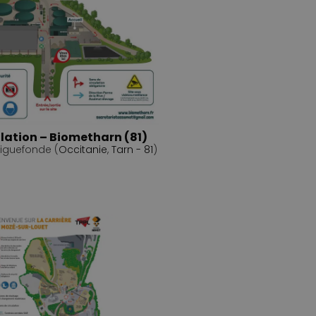
ulation – Biometharn (81)
iguefonde (
Occitanie
,
Tarn - 81
)