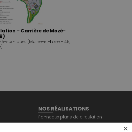
ulation – Carrière de Mozé-
9)
zé-sur-Louet (
Maine-et-Loire - 49
,
e
)
NOS RÉALISATIONS
Panneaux plans de circulation
Panneaux EPI et sécurité
×