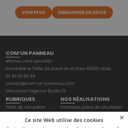
VOIR PLUS
DEMANDER UN DEVIS
COM’UN PANNEAU
Affichez votre sécurité !
Immeuble le Trèfle, 34 place de la Gare 53000 LAVAL
02 43 53 80 44
contact@com-un-panneau.com
Découvrez l'agence
StudioV3
RUBRIQUES
NOS RÉALISATIONS
Plans de circulation
Panneaux plans de circulation
Totem sécurité
Panneaux EPI et sécurité
×
Ce site Web utilise des cookies
Nos Réalisations
Panneaux indicateurs Lean